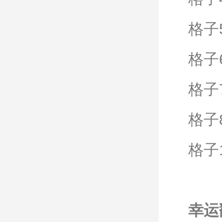
格子
格子
格子
格子
格子
幸运