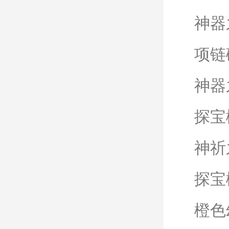
神器
项链
神器
探宝
神祈
探宝
橙色