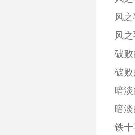
风之
风之
破败
破败
暗淡
暗淡
铁十