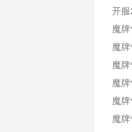
开服
魔牌
魔牌
魔牌
魔牌
魔牌
魔牌