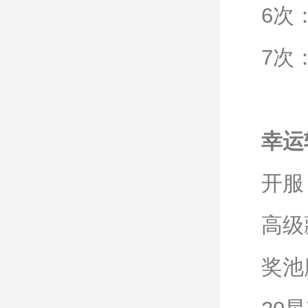
6次：
7次：
幸运
开服
高级
奖池