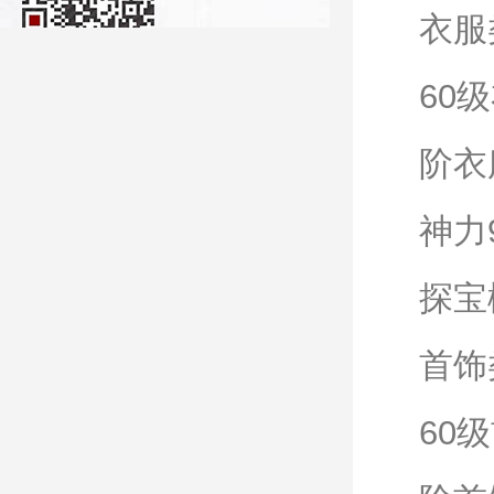
衣服
60
阶衣
神力
探宝概
首饰
60