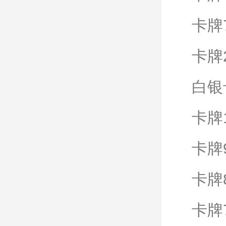
卡牌
卡牌
白银
卡牌
卡牌
卡牌
卡牌