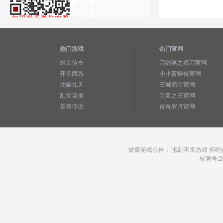
热门游戏
热门官网
维京传奇
刀剑笑之霸刀官网
开天西游
小小曹操传官网
龙破九天
王城霸主官网
乱世诸侯
无双之王官网
至尊传说
传奇岁月官网
健康游戏公告： 抵制不良游戏 拒绝
软著号:20