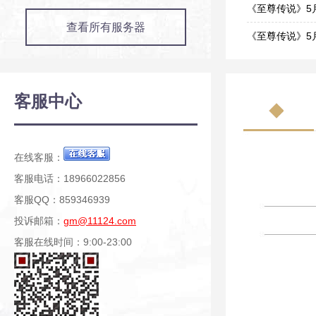
05-17
《至尊传说》5
查看所有服务器
05-10
《至尊传说》5
05-03
《至尊传说》4
04-24
《至尊传说》3
客服中心
03-22
《至尊传说》3
03-15
在线客服：
客服电话：18966022856
客服QQ：859346939
投诉邮箱：
gm@11124.com
客服在线时间：9:00-23:00