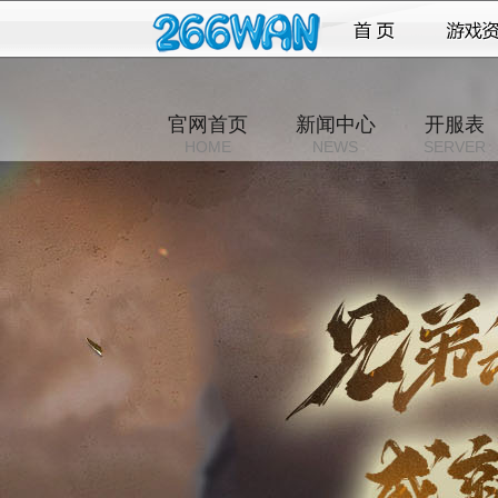
官网首页
新闻中心
开服表
HOME
NEWS
SERVER