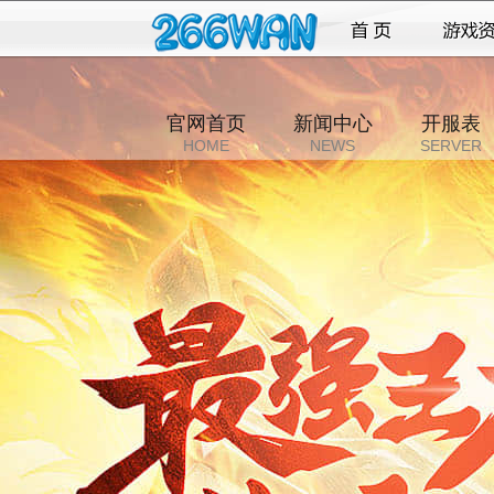
官网首页
新闻中心
开服表
HOME
NEWS
SERVER