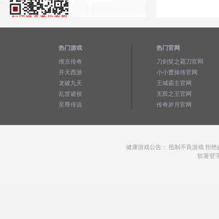
热门游戏
热门官网
维京传奇
刀剑笑之霸刀官网
开天西游
小小曹操传官网
龙破九天
王城霸主官网
乱世诸侯
无双之王官网
至尊传说
传奇岁月官网
健康游戏公告： 抵制不良游戏 拒绝
软著登字第1