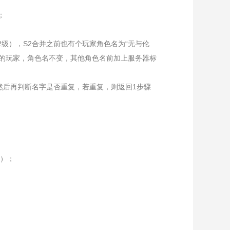
；
p2级），S2合并之前也有个玩家角色名为“无与伦
验最高的玩家，角色名不变，其他角色名前加上服务器标
然后再判断名字是否重复，若重复，则返回1步骤
动）；