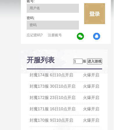
账号:
密码:
忘记密码?
注册账号
开服列表
服
封魔174服 6日10点开启
火爆开启
封魔173服 30日10点开启
火爆开启
封魔172服 23日10点开启
火爆开启
封魔171服 16日10点开启
火爆开启
封魔170服 9日10点开启
火爆开启