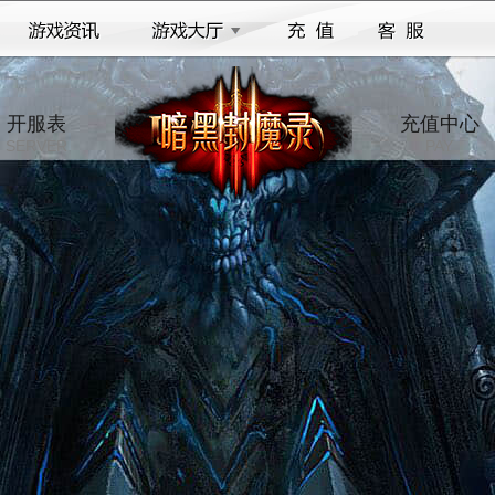
开服表
充值中心
SERVER
PAY