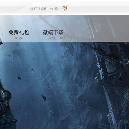
保存到桌面 |
收 藏
保存到桌面
|
收 藏
免费礼包
微端下载
XSK
DOWNLOAD