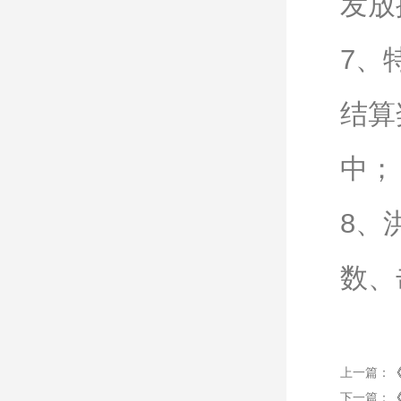
发放
7、
结算
中；
8、
数、
上一篇：
下一篇：