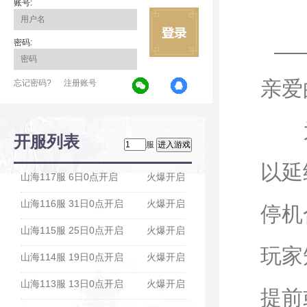
账号:
密码:
亲爱
忘记密码?
注册账号
为了
开服列表
服
以延
山海117服 6日0点开启
火爆开启
山海116服 31日0点开启
火爆开启
停机
山海115服 25日0点开启
火爆开启
玩家
山海114服 19日0点开启
火爆开启
山海113服 13日0点开启
火爆开启
提前