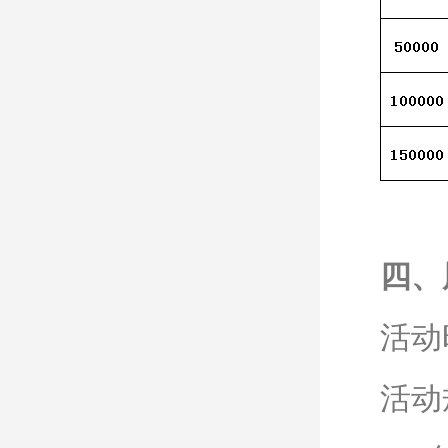
四、
活动
活动