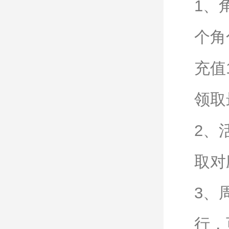
1、
个角
充值
领取
2、
取对
3、
行，