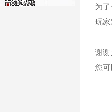
为了
玩家
谢谢
您可