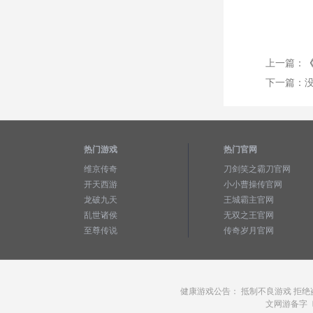
上一篇：
下一篇：
热门游戏
热门官网
维京传奇
刀剑笑之霸刀官网
开天西游
小小曹操传官网
龙破九天
王城霸主官网
乱世诸侯
无双之王官网
至尊传说
传奇岁月官网
健康游戏公告： 抵制不良游戏 拒绝
文网游备字〔2