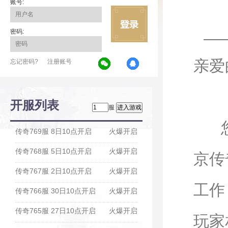
账号:
密码:
亲爱
忘记密码?
注册账号
开服列表
服
您好
传奇769服 8日10点开启
火爆开启
传奇768服 5日10点开启
火爆开启
京传
传奇767服 2日10点开启
火爆开启
工作
传奇766服 30日10点开启
火爆开启
传奇765服 27日10点开启
火爆开启
玩家