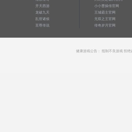
开天西游
小小曹操传官网
龙破九天
王城霸主官网
乱世诸侯
无双之王官网
至尊传说
传奇岁月官网
健康游戏公告： 抵制不良游戏 拒绝