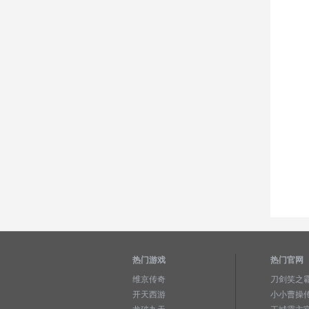
热门游戏
热门官网
维京传奇
刀剑笑之
开天西游
小小曹操