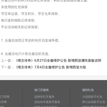
开服活动中的BOSS首杀记录保留，剩余次数跟随合服主服。
未使用的红包保留
寻宝幸运值、寻宝积分、寻宝仓库保留。
每日返利领取记录保留。
平台活动相关的记录保留。
7. 合服后按照正常的时间开启皇城争霸。
8. 合服活动只计算合服后的充值。
上一篇：
《维京传奇》6月27日全服维护公告 新增西游属性面板说明
下一篇：
《维京传奇》7月4日全服维护公告 新增西游大陆
热门开服表
福利礼包
霸刀官网
战神世纪开服表
大战国新手礼包
传官网
原始传奇最新开服表
梦幻仙域新手礼包