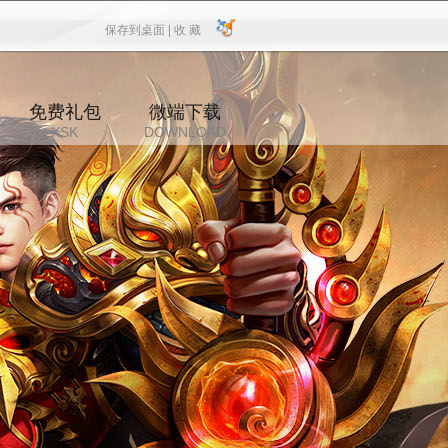
保存到桌面 |
收 藏
保存到桌面
|
收 藏
免费礼包
微端下载
XSK
DOWNLOAD