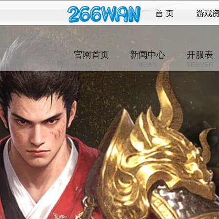
官网首页
新闻中心
开服表
HOME
NEWS
SERVER