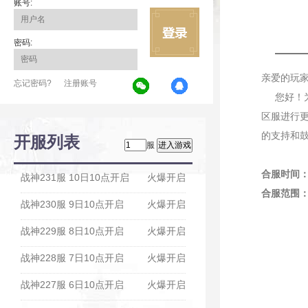
账号:
密码:
亲爱的玩
忘记密码?
注册账号
您好！为
区服进行
的支持和
开服列表
服
合服时间：20
战神231服 10日10点开启
火爆开启
合服范围：13
战神230服 9日10点开启
火爆开启
战神229服 8日10点开启
火爆开启
战神228服 7日10点开启
火爆开启
战神227服 6日10点开启
火爆开启