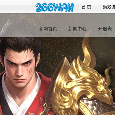
官网首页
新闻中心
开服表
HOME
NEWS
SERVER