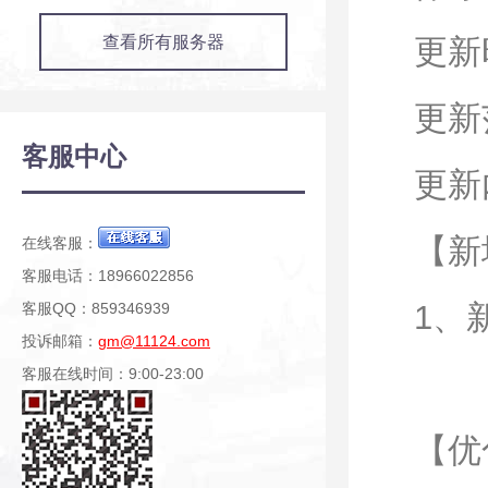
查看所有服务器
更新时
更新
客服中心
更新
【新
在线客服：
客服电话：18966022856
1、
客服QQ：859346939
投诉邮箱：
gm@11124.com
客服在线时间：9:00-23:00
【优