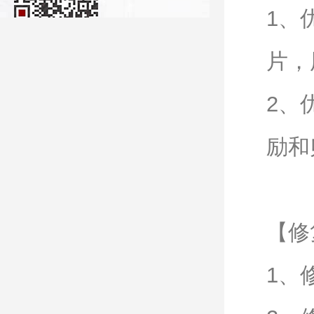
1、
片，
2、
励和
【修
1、