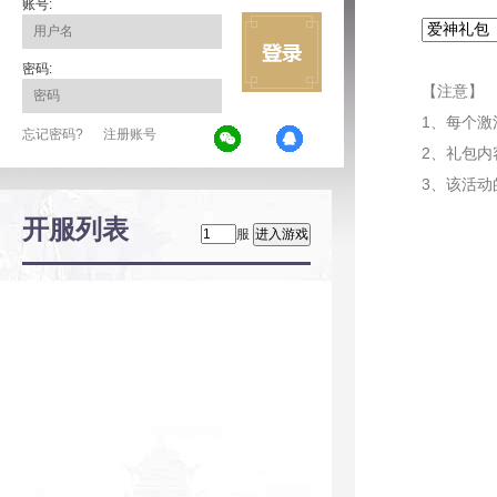
账号:
密码:
【注意】
1、每个
忘记密码?
注册账号
2、礼包内
3、该活动
开服列表
服