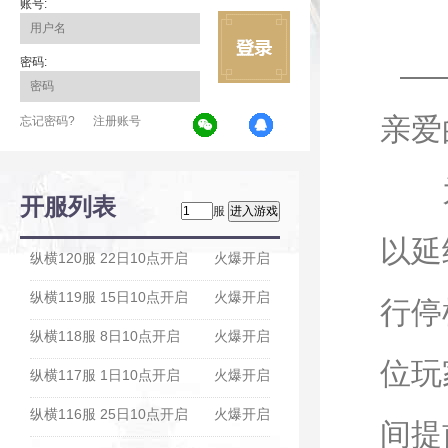
账号:
密码:
亲爱
忘记密码?
注册账号
为了
开服列表
服
以延
纵横120服 22日10点开启
火爆开启
纵横119服 15日10点开启
火爆开启
行停
纵横118服 8日10点开启
火爆开启
位玩
纵横117服 1日10点开启
火爆开启
纵横116服 25日10点开启
火爆开启
间提