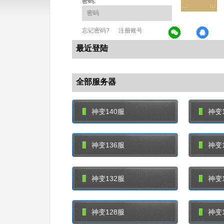
密码:
忘记密码?
注册账号
最近登陆
全部服务器
神变140服
神变1
神变136服
神变1
神变132服
神变1
神变128服
神变1