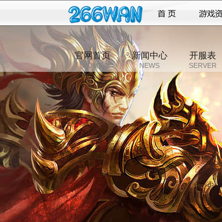
官网首页
新闻中心
开服表
HOME
NEWS
SERVER