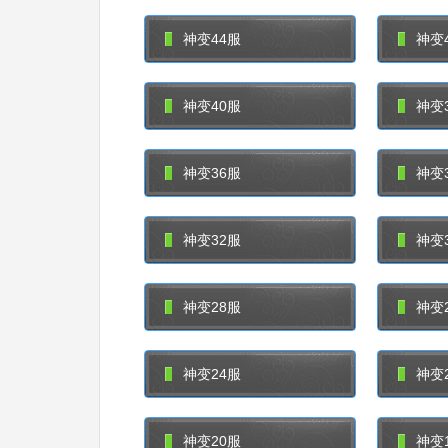
神变44服
神变
神变40服
神变
神变36服
神变
神变32服
神变
神变28服
神变
神变24服
神变
神变20服
神变