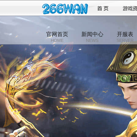
官网首页
新闻中心
开服表
HOME
NEWS
SERVER