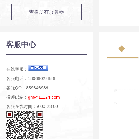
查看所有服务器
客服中心
在线客服：
客服电话：18966022856
客服QQ：859346939
投诉邮箱：
gm@11124.com
客服在线时间：9:00-23:00