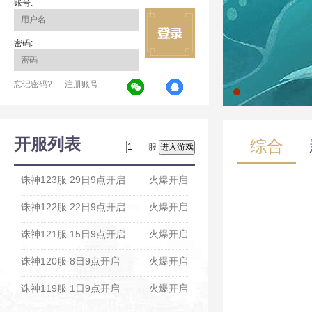
账号:
密码:
忘记密码?
注册账号
开服列表
综合
服
诛神123服 29日9点开启
火爆开启
诛神122服 22日9点开启
火爆开启
诛神121服 15日9点开启
火爆开启
诛神120服 8日9点开启
火爆开启
诛神119服 1日9点开启
火爆开启