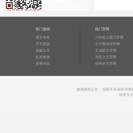
热门游戏
热门官网
维京传奇
刀剑笑之霸刀官网
开天西游
小小曹操传官网
龙破九天
王城霸主官网
乱世诸侯
无双之王官网
至尊传说
传奇岁月官网
健康游戏公告： 抵制不良游戏 拒绝
软著号:20